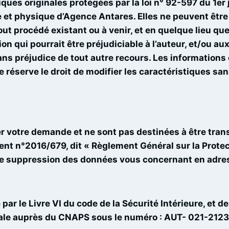
s originales protégées par la loi n° 92-597 du 1er ju
le et physique d’Agence Antares. Elles ne peuvent être
ut procédé existant ou à venir, et en quelque lieu que 
ion qui pourrait être préjudiciable à l’auteur, et/ou a
ans préjudice de tout autre recours. Les informations
 réserve le droit de modifier les caractéristiques san
er votre demande et ne sont pas destinées à être transm
t n°2016/679, dit « Règlement Général sur la Prote
t de suppression des données vous concernant en adre
ar le Livre VI du code de la Sécurité Intérieure, et d
orale auprès du CNAPS sous le numéro : AUT- 021-2