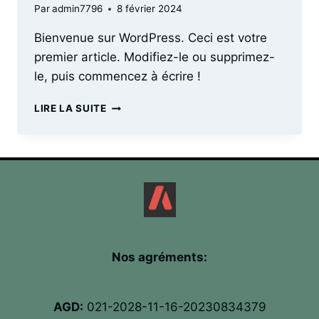
Par
admin7796
8 février 2024
Bienvenue sur WordPress. Ceci est votre
premier article. Modifiez-le ou supprimez-
le, puis commencez à écrire !
BONJOUR
LIRE LA SUITE
TOUT
LE
MONDE !
Nos agréments:
AGD:
021-2028-11-16-20230834379