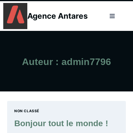
Skip
to
Agence Antares
content
Auteur : admin7796
NON CLASSÉ
Bonjour tout le monde !